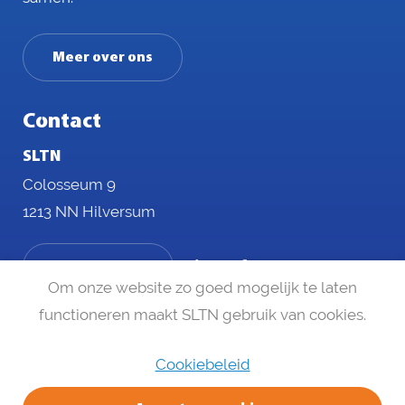
Meer over ons
Contact
SLTN
Colosseum 9
1213 NN Hilversum
Naar contact
Om onze website zo goed mogelijk te laten
functioneren maakt SLTN gebruik van cookies.
Cookiebeleid
Disclaimer
Privacy statement