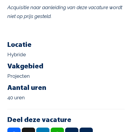
Acquisitie naar aanleiding van deze vacature wordt
niet op prijs gesteld.
Locatie
Hybride
Vakgebied
Projecten
Aantal uren
40 uren
Deel deze vacature
F
X
L
W
E
D