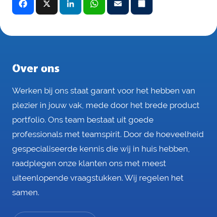
a
i
h
m
e
c
n
a
a
e
e
k
t
i
l
b
e
s
l
o
d
A
o
I
p
k
n
p
Over ons
Werken bij ons staat garant voor het hebben van
plezier in jouw vak, mede door het brede product
portfolio. Ons team bestaat uit goede
professionals met teamspirit. Door de hoeveelheid
gespecialiseerde kennis die wij in huis hebben,
raadplegen onze klanten ons met meest
uiteenlopende vraagstukken. Wij regelen het
samen.